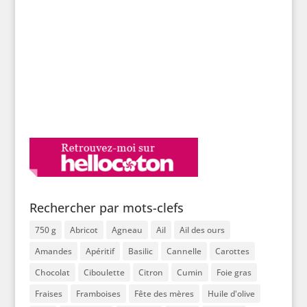
Rechercher par mots-clefs
750 g
Abricot
Agneau
Ail
Ail des ours
Amandes
Apéritif
Basilic
Cannelle
Carottes
Chocolat
Ciboulette
Citron
Cumin
Foie gras
Fraises
Framboises
Fête des mères
Huile d'olive