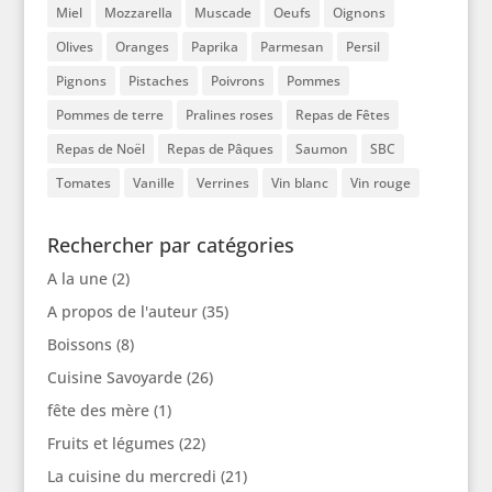
Miel
Mozzarella
Muscade
Oeufs
Oignons
Olives
Oranges
Paprika
Parmesan
Persil
Pignons
Pistaches
Poivrons
Pommes
Pommes de terre
Pralines roses
Repas de Fêtes
Repas de Noël
Repas de Pâques
Saumon
SBC
Tomates
Vanille
Verrines
Vin blanc
Vin rouge
Rechercher par catégories
A la une
(2)
A propos de l'auteur
(35)
Boissons
(8)
Cuisine Savoyarde
(26)
fête des mère
(1)
Fruits et légumes
(22)
La cuisine du mercredi
(21)