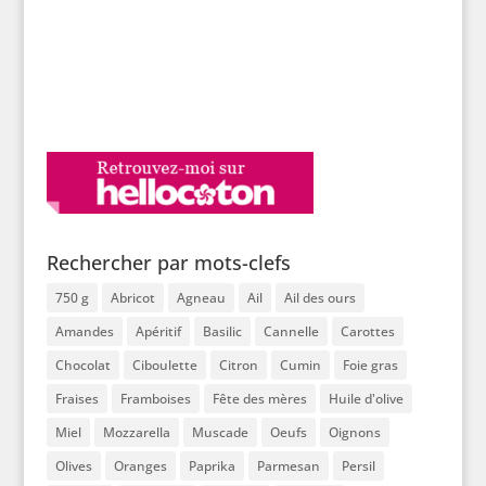
Rechercher par mots-clefs
750 g
Abricot
Agneau
Ail
Ail des ours
Amandes
Apéritif
Basilic
Cannelle
Carottes
Chocolat
Ciboulette
Citron
Cumin
Foie gras
Fraises
Framboises
Fête des mères
Huile d'olive
Miel
Mozzarella
Muscade
Oeufs
Oignons
Olives
Oranges
Paprika
Parmesan
Persil