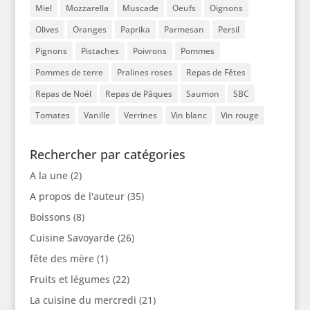
Miel
Mozzarella
Muscade
Oeufs
Oignons
Olives
Oranges
Paprika
Parmesan
Persil
Pignons
Pistaches
Poivrons
Pommes
Pommes de terre
Pralines roses
Repas de Fêtes
Repas de Noël
Repas de Pâques
Saumon
SBC
Tomates
Vanille
Verrines
Vin blanc
Vin rouge
Rechercher par catégories
A la une
(2)
A propos de l'auteur
(35)
Boissons
(8)
Cuisine Savoyarde
(26)
fête des mère
(1)
Fruits et légumes
(22)
La cuisine du mercredi
(21)