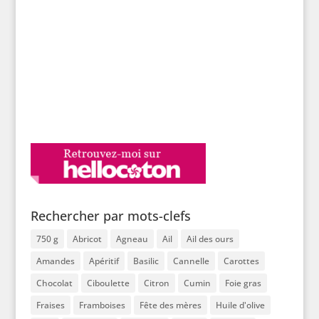
Rechercher par mots-clefs
750 g
Abricot
Agneau
Ail
Ail des ours
Amandes
Apéritif
Basilic
Cannelle
Carottes
Chocolat
Ciboulette
Citron
Cumin
Foie gras
Fraises
Framboises
Fête des mères
Huile d'olive