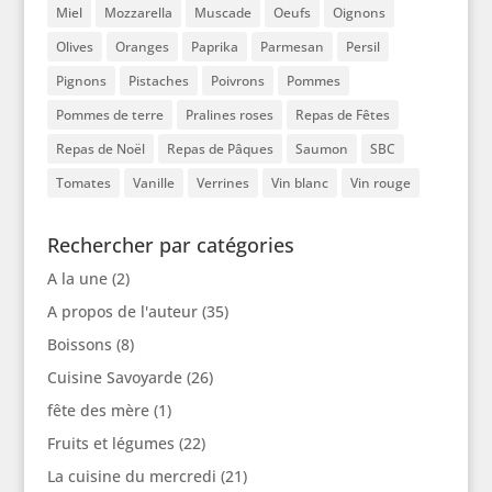
Miel
Mozzarella
Muscade
Oeufs
Oignons
Olives
Oranges
Paprika
Parmesan
Persil
Pignons
Pistaches
Poivrons
Pommes
Pommes de terre
Pralines roses
Repas de Fêtes
Repas de Noël
Repas de Pâques
Saumon
SBC
Tomates
Vanille
Verrines
Vin blanc
Vin rouge
Rechercher par catégories
A la une
(2)
A propos de l'auteur
(35)
Boissons
(8)
Cuisine Savoyarde
(26)
fête des mère
(1)
Fruits et légumes
(22)
La cuisine du mercredi
(21)