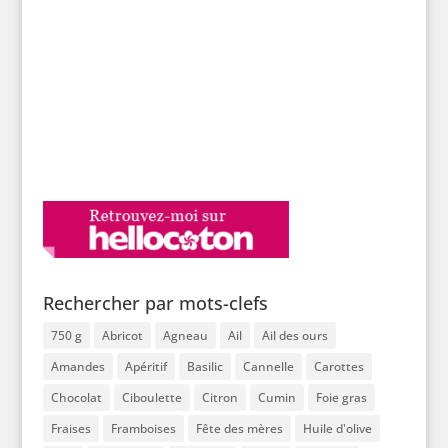
Rechercher par mots-clefs
750 g
Abricot
Agneau
Ail
Ail des ours
Amandes
Apéritif
Basilic
Cannelle
Carottes
Chocolat
Ciboulette
Citron
Cumin
Foie gras
Fraises
Framboises
Fête des mères
Huile d'olive