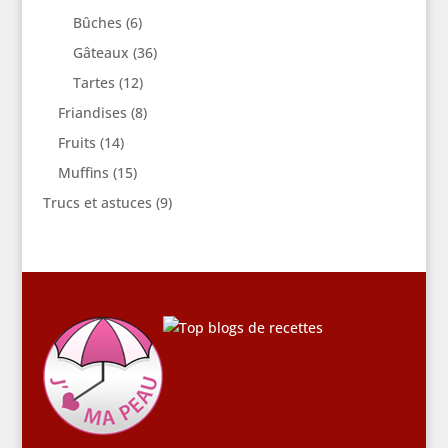
Bûches
(6)
Gâteaux
(36)
Tartes
(12)
Friandises
(8)
Fruits
(14)
Muffins
(15)
Trucs et astuces
(9)