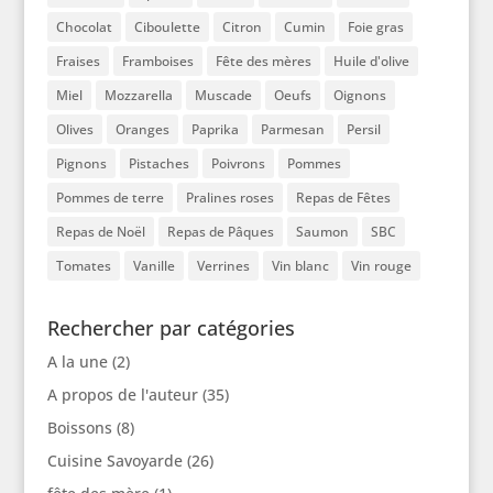
Chocolat
Ciboulette
Citron
Cumin
Foie gras
Fraises
Framboises
Fête des mères
Huile d'olive
Miel
Mozzarella
Muscade
Oeufs
Oignons
Olives
Oranges
Paprika
Parmesan
Persil
Pignons
Pistaches
Poivrons
Pommes
Pommes de terre
Pralines roses
Repas de Fêtes
Repas de Noël
Repas de Pâques
Saumon
SBC
Tomates
Vanille
Verrines
Vin blanc
Vin rouge
Rechercher par catégories
A la une
(2)
A propos de l'auteur
(35)
Boissons
(8)
Cuisine Savoyarde
(26)