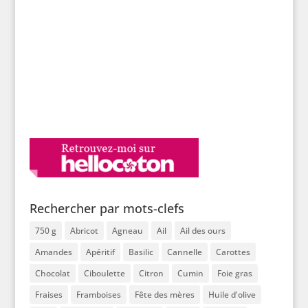
Rechercher par mots-clefs
750 g
Abricot
Agneau
Ail
Ail des ours
Amandes
Apéritif
Basilic
Cannelle
Carottes
Chocolat
Ciboulette
Citron
Cumin
Foie gras
Fraises
Framboises
Fête des mères
Huile d'olive