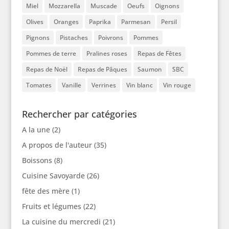
Miel
Mozzarella
Muscade
Oeufs
Oignons
Olives
Oranges
Paprika
Parmesan
Persil
Pignons
Pistaches
Poivrons
Pommes
Pommes de terre
Pralines roses
Repas de Fêtes
Repas de Noël
Repas de Pâques
Saumon
SBC
Tomates
Vanille
Verrines
Vin blanc
Vin rouge
Rechercher par catégories
A la une
(2)
A propos de l'auteur
(35)
Boissons
(8)
Cuisine Savoyarde
(26)
fête des mère
(1)
Fruits et légumes
(22)
La cuisine du mercredi
(21)