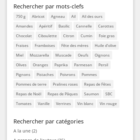
Rechercher par mots-clefs
750 g
Abricot
Agneau
Ail
Ail des ours
Amandes
Apéritif
Basilic
Cannelle
Carottes
Chocolat
Ciboulette
Citron
Cumin
Foie gras
Fraises
Framboises
Fête des mères
Huile d'olive
Miel
Mozzarella
Muscade
Oeufs
Oignons
Olives
Oranges
Paprika
Parmesan
Persil
Pignons
Pistaches
Poivrons
Pommes
Pommes de terre
Pralines roses
Repas de Fêtes
Repas de Noël
Repas de Pâques
Saumon
SBC
Tomates
Vanille
Verrines
Vin blanc
Vin rouge
Rechercher par catégories
A la une
(2)