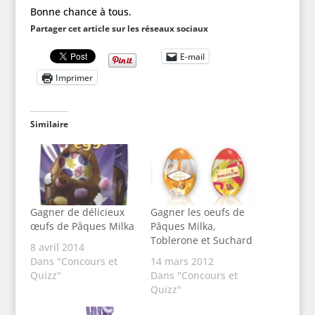
Bonne chance à tous.
Partager cet article sur les réseaux sociaux
E-mail
Imprimer
Similaire
Gagner de délicieux
Gagner les oeufs de
œufs de Pâques Milka
Pâques Milka,
Toblerone et Suchard
8 avril 2014
Dans "Concours et
14 mars 2012
Quizz"
Dans "Concours et
Quizz"