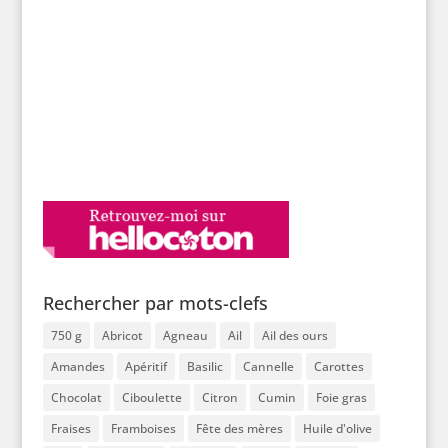
Rechercher par mots-clefs
750 g
Abricot
Agneau
Ail
Ail des ours
Amandes
Apéritif
Basilic
Cannelle
Carottes
Chocolat
Ciboulette
Citron
Cumin
Foie gras
Fraises
Framboises
Fête des mères
Huile d'olive