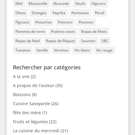
Miel
Mozzarella
Muscade
Oeufs
Oignons
Olives
Oranges
Paprika
Parmesan
Persil
Pignons
Pistaches
Poivrons
Pommes
Pommes de terre
Pralines roses
Repas de Fêtes
Repas de Noël
Repas de Pâques
Saumon
SBC
Tomates
Vanille
Verrines
Vin blanc
Vin rouge
Rechercher par catégories
A la une
(2)
A propos de l'auteur
(35)
Boissons
(8)
Cuisine Savoyarde
(26)
fête des mère
(1)
Fruits et légumes
(22)
La cuisine du mercredi
(21)