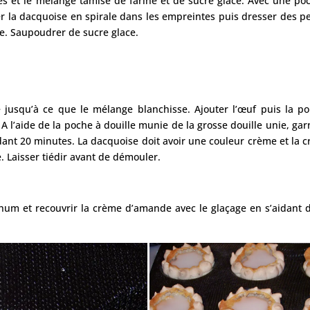
es et le mélange tamisé de farine et de sucre glace. Avec une po
er la dacquoise en spirale dans les empreintes puis dresser des pe
re. Saupoudrer de sucre glace.
 jusqu’à ce que le mélange blanchisse. Ajouter l’œuf puis la p
l’aide de la poche à douille munie de la grosse douille unie, garn
dant 20 minutes. La dacquoise doit avoir une couleur crème et la 
 Laisser tiédir avant de démouler.
 rhum et recouvrir la crème d’amande avec le glaçage en s’aidant 