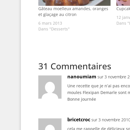
Gâteau moelleux amandes, oranges
Cupcak
et glaçage au citron
12 jan
6 mars 2013
Dans "
Dans "Desserts"
31 Commentaires
nanoumiam
sur 3 novembre 2
Une recette que je n’ai pas encor
moules Flexipan Demarle sont ma
Bonne journée
bricetcroc
sur 3 novembre 2010
cela me rappelle de délicieux so