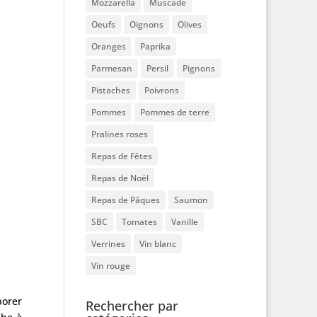
Mozzarella
Muscade
Oeufs
Oignons
Olives
Oranges
Paprika
Parmesan
Persil
Pignons
Pistaches
Poivrons
Pommes
Pommes de terre
Pralines roses
Repas de Fêtes
Repas de Noël
Repas de Pâques
Saumon
SBC
Tomates
Vanille
Verrines
Vin blanc
Vin rouge
porer
Rechercher par