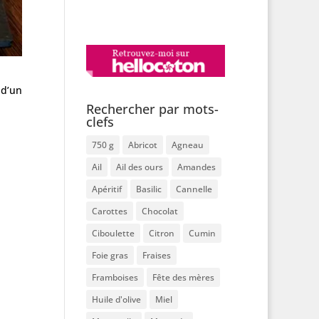
 d’un
Rechercher par mots-
clefs
750 g
Abricot
Agneau
Ail
Ail des ours
Amandes
Apéritif
Basilic
Cannelle
Carottes
Chocolat
Ciboulette
Citron
Cumin
Foie gras
Fraises
Framboises
Fête des mères
Huile d'olive
Miel