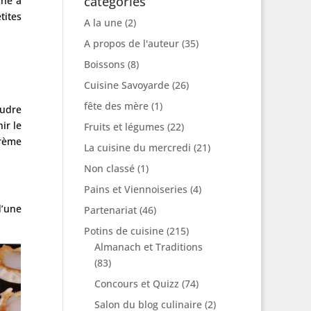
catégories
che à
tites
A la une
(2)
A propos de l'auteur
(35)
Boissons
(8)
Cuisine Savoyarde
(26)
fête des mère
(1)
oudre
ir le
Fruits et légumes
(22)
crème
La cuisine du mercredi
(21)
Non classé
(1)
Pains et Viennoiseries
(4)
d’une
Partenariat
(46)
Potins de cuisine
(215)
Almanach et Traditions
(83)
Concours et Quizz
(74)
Salon du blog culinaire
(2)