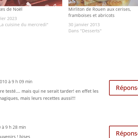
es de Noël
Mirliton de Rouen aux cerises,
framboises et abricots
vier 2023
La cuisine du mercredi"
30 janvier 2013
Dans "Desserts"
010 à 9 h 09 min
Répons
e testé…. mais qui ne serait tarder! en effet les
giques, mais leurs recettes aussi!!!
 à 9 h 28 min
Répons
uvenirs ! bises