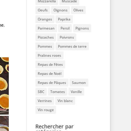
Mozzarella
Muscade
Oeufs
Oignons
Olives
Oranges
Paprika
me.
Parmesan
Persil
Pignons
Pistaches
Poivrons
Pommes
Pommes de terre
Pralines roses
Repas de Fêtes
Repas de Noël
Repas de Pâques
Saumon
SBC
Tomates
Vanille
Verrines
Vin blanc
Vin rouge
Rechercher par