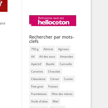
aire
Rechercher par mots-
clefs
750 g
Abricot
Agneau
Ail
Ail des ours
Amandes
Apéritif
Basilic
Cannelle
Carottes
Chocolat
Ciboulette
Citron
Cumin
Foie gras
Fraises
Framboises
Fête des mères
Huile d'olive
Miel