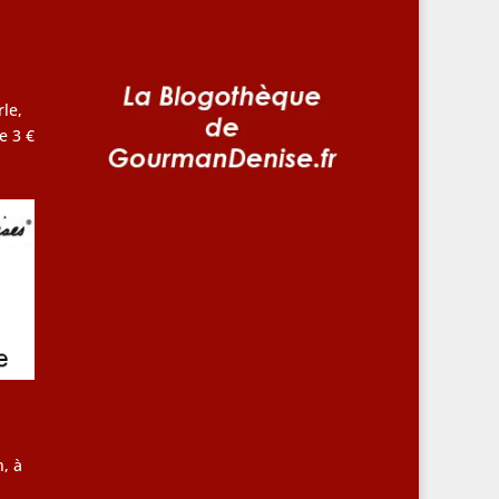
le,
e 3 €
, à