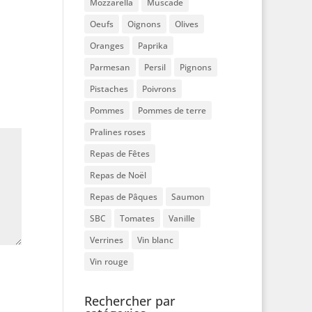
Mozzarella
Muscade
Oeufs
Oignons
Olives
Oranges
Paprika
Parmesan
Persil
Pignons
Pistaches
Poivrons
Pommes
Pommes de terre
Pralines roses
Repas de Fêtes
Repas de Noël
Repas de Pâques
Saumon
SBC
Tomates
Vanille
Verrines
Vin blanc
Vin rouge
Rechercher par