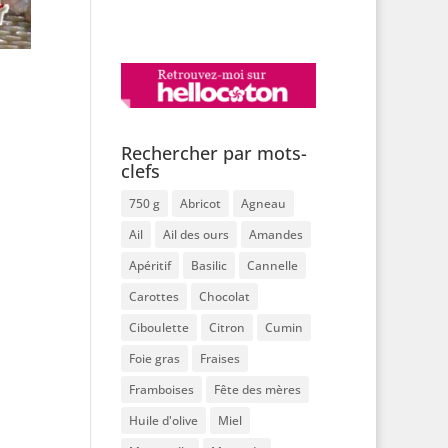
Rechercher par mots-
clefs
750 g
Abricot
Agneau
Ail
Ail des ours
Amandes
Apéritif
Basilic
Cannelle
Carottes
Chocolat
Ciboulette
Citron
Cumin
Foie gras
Fraises
Framboises
Fête des mères
Huile d'olive
Miel