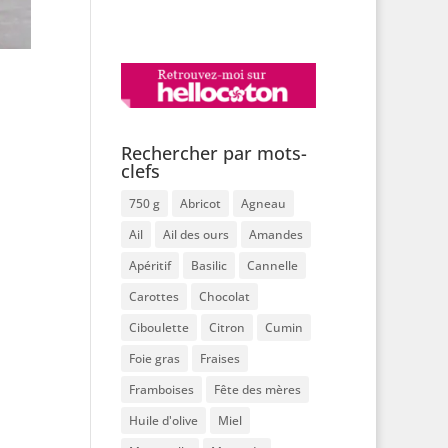
Rechercher par mots-
clefs
750 g
Abricot
Agneau
Ail
Ail des ours
Amandes
Apéritif
Basilic
Cannelle
Carottes
Chocolat
Ciboulette
Citron
Cumin
Foie gras
Fraises
Framboises
Fête des mères
Huile d'olive
Miel