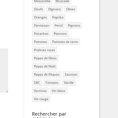
Mozzarella
Muscade
Oeufs
Oignons
Olives
Oranges
Paprika
Parmesan
Persil
Pignons
Pistaches
Poivrons
Pommes
Pommes de terre
Pralines roses
Repas de Fêtes
Repas de Noël
Repas de Pâques
Saumon
SBC
Tomates
Vanille
Verrines
Vin blanc
Vin rouge
Rechercher par