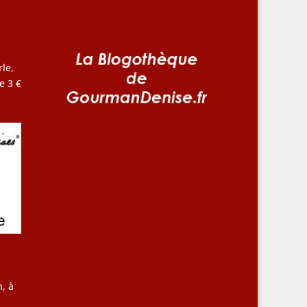
le,
e 3 €
, à