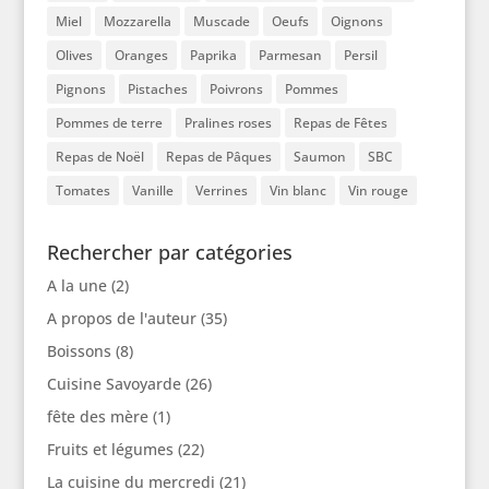
Miel
Mozzarella
Muscade
Oeufs
Oignons
Olives
Oranges
Paprika
Parmesan
Persil
Pignons
Pistaches
Poivrons
Pommes
Pommes de terre
Pralines roses
Repas de Fêtes
Repas de Noël
Repas de Pâques
Saumon
SBC
Tomates
Vanille
Verrines
Vin blanc
Vin rouge
Rechercher par catégories
A la une
(2)
A propos de l'auteur
(35)
Boissons
(8)
Cuisine Savoyarde
(26)
fête des mère
(1)
Fruits et légumes
(22)
La cuisine du mercredi
(21)