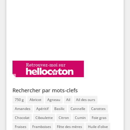
Rechercher par mots-clefs
750 g
Abricot
Agneau
Ail
Ail des ours
Amandes
Apéritif
Basilic
Cannelle
Carottes
Chocolat
Ciboulette
Citron
Cumin
Foie gras
Fraises
Framboises
Fête des mères
Huile d'olive