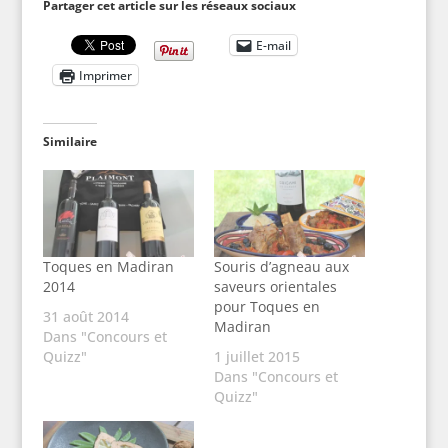
Partager cet article sur les réseaux sociaux
E-mail
Imprimer
Similaire
Toques en Madiran
Souris d’agneau aux
2014
saveurs orientales
pour Toques en
31 août 2014
Madiran
Dans "Concours et
Quizz"
1 juillet 2015
Dans "Concours et
Quizz"