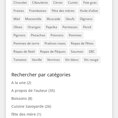
Chocolat
Ciboulette
Citron
Cumin
Foie gras
Fraises
Framboises
Fête des mères
Huile d'olive
Miel
Mozzarella
Muscade
Oeufs
Oignons
Olives
Oranges
Paprika
Parmesan
Persil
Pignons
Pistaches
Poivrons
Pommes
Pommes de terre
Pralines roses
Repas de Fêtes
Repas de Noël
Repas de Pâques
Saumon
SBC
Tomates
Vanille
Verrines
Vin blanc
Vin rouge
Rechercher par catégories
A la une
(2)
A propos de l'auteur
(35)
Boissons
(8)
Cuisine Savoyarde
(26)
fête des mère
(1)