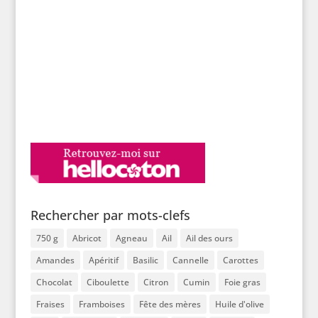
Rechercher par mots-clefs
750 g
Abricot
Agneau
Ail
Ail des ours
Amandes
Apéritif
Basilic
Cannelle
Carottes
Chocolat
Ciboulette
Citron
Cumin
Foie gras
Fraises
Framboises
Fête des mères
Huile d'olive