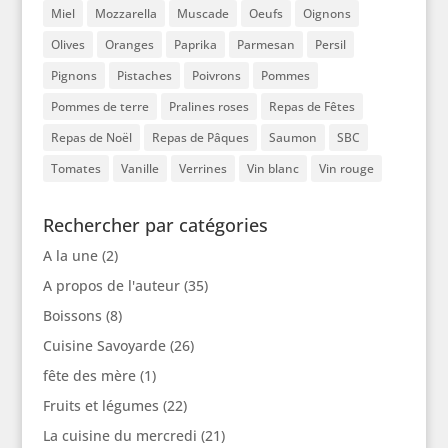
Miel
Mozzarella
Muscade
Oeufs
Oignons
Olives
Oranges
Paprika
Parmesan
Persil
Pignons
Pistaches
Poivrons
Pommes
Pommes de terre
Pralines roses
Repas de Fêtes
Repas de Noël
Repas de Pâques
Saumon
SBC
Tomates
Vanille
Verrines
Vin blanc
Vin rouge
Rechercher par catégories
A la une
(2)
A propos de l'auteur
(35)
Boissons
(8)
Cuisine Savoyarde
(26)
fête des mère
(1)
Fruits et légumes
(22)
La cuisine du mercredi
(21)