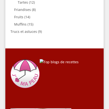
Tartes
(12)
Friandises
(8)
Fruits
(14)
Muffins
(15)
Trucs et astuces
(9)