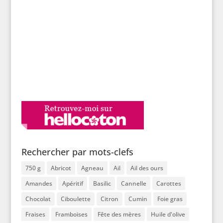
Rechercher par mots-clefs
750 g
Abricot
Agneau
Ail
Ail des ours
Amandes
Apéritif
Basilic
Cannelle
Carottes
Chocolat
Ciboulette
Citron
Cumin
Foie gras
Fraises
Framboises
Fête des mères
Huile d'olive