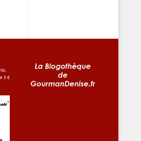
le,
e 3 €