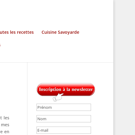
utes les recettes
Cuisine Savoyarde
s
t les
t mes
re en