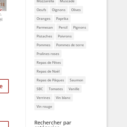
Mozzarella
Muscade
Oeufs
Oignons
Olives
,
Oranges
Paprika
ël
Parmesan
Persil
Pignons
Pistaches
Poivrons
Pommes
Pommes de terre
Pralines roses
Repas de Fêtes
Repas de Noël
Repas de Pâques
Saumon
e
SBC
Tomates
Vanille
Verrines
Vin blanc
Vin rouge
Rechercher par