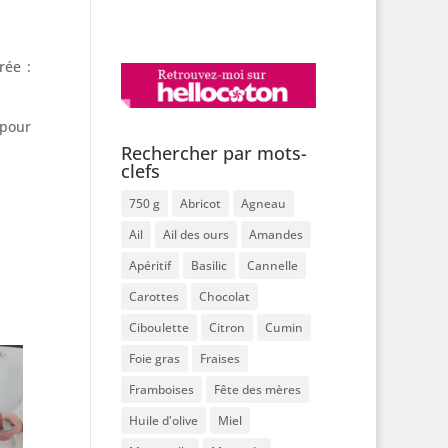
rée :
 pour
Rechercher par mots-
clefs
750 g
Abricot
Agneau
Ail
Ail des ours
Amandes
Apéritif
Basilic
Cannelle
Carottes
Chocolat
Ciboulette
Citron
Cumin
Foie gras
Fraises
Framboises
Fête des mères
Huile d'olive
Miel