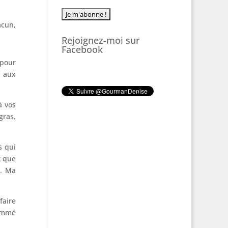
acun,
Rejoignez-moi sur
Facebook
pour
f aux
à vos
gras,
s qui
t que
». Ma
faire
sommé