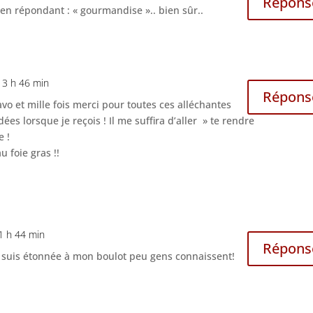
Répons
en répondant : « gourmandise ».. bien sûr..
13 h 46 min
Répons
vo et mille fois merci pour toutes ces alléchantes
dées lorsque je reçois ! Il me suffira d’aller » te rendre
e !
u foie gras !!
1 h 44 min
Répons
e suis étonnée à mon boulot peu gens connaissent!