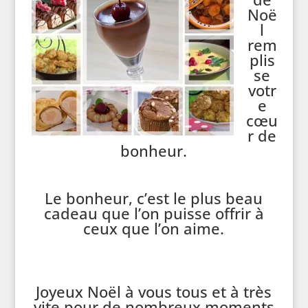
Noë
l
rem
plis
se
votr
e
cœu
r de
bonheur.
Le bonheur, c’est le plus beau
cadeau que l’on puisse offrir à
ceux que l’on aime.
Joyeux Noël à vous tous et à très
vite pour de nombreux moments