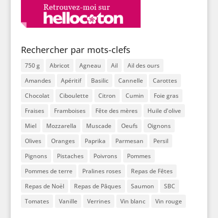
Rechercher par mots-clefs
750 g
Abricot
Agneau
Ail
Ail des ours
Amandes
Apéritif
Basilic
Cannelle
Carottes
Chocolat
Ciboulette
Citron
Cumin
Foie gras
Fraises
Framboises
Fête des mères
Huile d'olive
Miel
Mozzarella
Muscade
Oeufs
Oignons
Olives
Oranges
Paprika
Parmesan
Persil
Pignons
Pistaches
Poivrons
Pommes
Pommes de terre
Pralines roses
Repas de Fêtes
Repas de Noël
Repas de Pâques
Saumon
SBC
Tomates
Vanille
Verrines
Vin blanc
Vin rouge