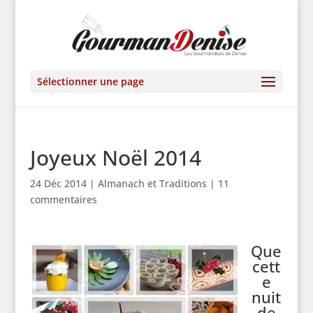
Sélectionner une page
Joyeux Noël 2014
24 Déc 2014
|
Almanach et Traditions
|
11
commentaires
Que
cett
e
nuit
de