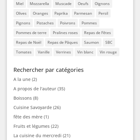
Miel
Mozzarella
Muscade
Oeufs
Oignons
Olives
Oranges
Paprika
Parmesan
Persil
Pignons
Pistaches
Poivrons
Pommes
Pommes de terre
Pralines roses
Repas de Fêtes
Repas de Noël
Repas de Pâques
Saumon
SBC
Tomates
Vanille
Verrines
Vin blanc
Vin rouge
Rechercher par catégories
A la une
(2)
A propos de l'auteur
(35)
Boissons
(8)
Cuisine Savoyarde
(26)
fête des mère
(1)
Fruits et légumes
(22)
La cuisine du mercredi
(21)