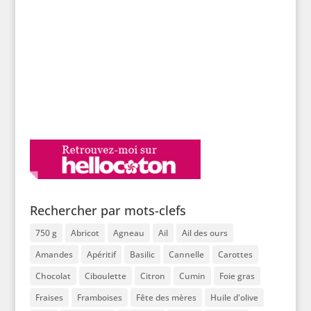
Rechercher par mots-clefs
750 g
Abricot
Agneau
Ail
Ail des ours
Amandes
Apéritif
Basilic
Cannelle
Carottes
Chocolat
Ciboulette
Citron
Cumin
Foie gras
Fraises
Framboises
Fête des mères
Huile d'olive