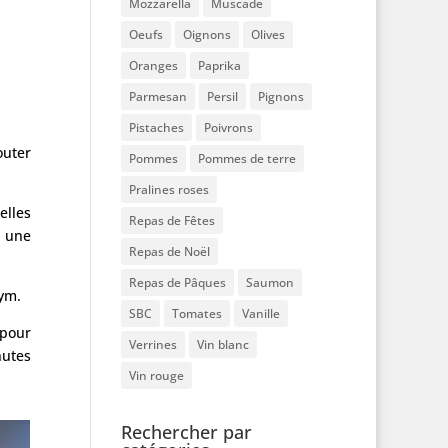
Mozzarella
Muscade
Oeufs
Oignons
Olives
Oranges
Paprika
Parmesan
Persil
Pignons
Pistaches
Poivrons
outer
Pommes
Pommes de terre
Pralines roses
elles
Repas de Fêtes
, une
Repas de Noël
Repas de Pâques
Saumon
hym.
SBC
Tomates
Vanille
 pour
Verrines
Vin blanc
nutes
Vin rouge
Rechercher par