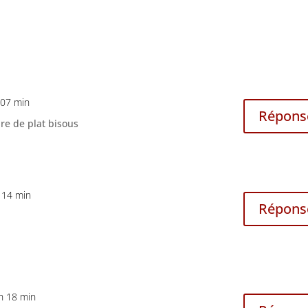
h 07 min
Répons
nre de plat bisous
h 14 min
Répons
 h 18 min