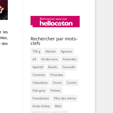
e les
ttes,
Rechercher par mots-
clefs
r des
750 g
Abricot
Agneau
Ail
Ail des ours
Amandes
Apéritif
Basilic
Cannelle
Carottes
Chocolat
Ciboulette
Citron
Cumin
Foie gras
Fraises
Framboises
Fête des mères
Huile d'olive
Miel