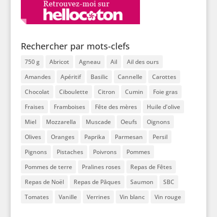
Rechercher par mots-clefs
750 g
Abricot
Agneau
Ail
Ail des ours
Amandes
Apéritif
Basilic
Cannelle
Carottes
Chocolat
Ciboulette
Citron
Cumin
Foie gras
Fraises
Framboises
Fête des mères
Huile d'olive
Miel
Mozzarella
Muscade
Oeufs
Oignons
Olives
Oranges
Paprika
Parmesan
Persil
Pignons
Pistaches
Poivrons
Pommes
Pommes de terre
Pralines roses
Repas de Fêtes
Repas de Noël
Repas de Pâques
Saumon
SBC
Tomates
Vanille
Verrines
Vin blanc
Vin rouge