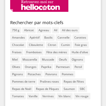
Rechercher par mots-clefs
750 g
Abricot
Agneau
Ail
Ail des ours
Amandes
Apéritif
Basilic
Cannelle
Carottes
Chocolat
Ciboulette
Citron
Cumin
Foie gras
Fraises
Framboises
Fête des mères
Huile d'olive
Miel
Mozzarella
Muscade
Oeufs
Oignons
Olives
Oranges
Paprika
Parmesan
Persil
Pignons
Pistaches
Poivrons
Pommes
Pommes de terre
Pralines roses
Repas de Fêtes
Repas de Noël
Repas de Pâques
Saumon
SBC
Tomates
Vanille
Verrines
Vin blanc
Vin rouge