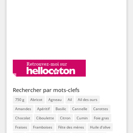
Rechercher par mots-clefs
750 g
Abricot
Agneau
Ail
Ail des ours
Amandes
Apéritif
Basilic
Cannelle
Carottes
Chocolat
Ciboulette
Citron
Cumin
Foie gras
Fraises
Framboises
Fête des mères
Huile d'olive