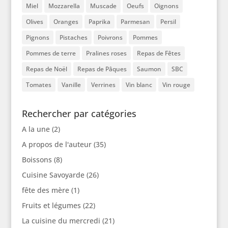
Miel
Mozzarella
Muscade
Oeufs
Oignons
Olives
Oranges
Paprika
Parmesan
Persil
Pignons
Pistaches
Poivrons
Pommes
Pommes de terre
Pralines roses
Repas de Fêtes
Repas de Noël
Repas de Pâques
Saumon
SBC
Tomates
Vanille
Verrines
Vin blanc
Vin rouge
Rechercher par catégories
A la une
(2)
A propos de l'auteur
(35)
Boissons
(8)
Cuisine Savoyarde
(26)
fête des mère
(1)
Fruits et légumes
(22)
La cuisine du mercredi
(21)