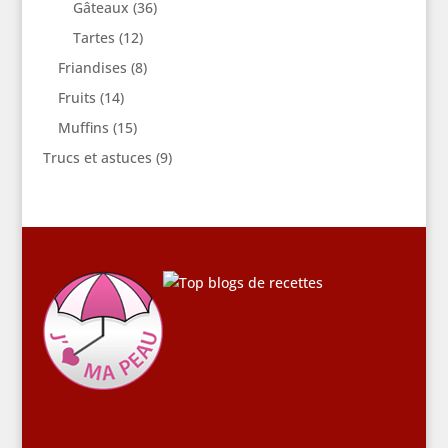
Gâteaux
(36)
Tartes
(12)
Friandises
(8)
Fruits
(14)
Muffins
(15)
Trucs et astuces
(9)