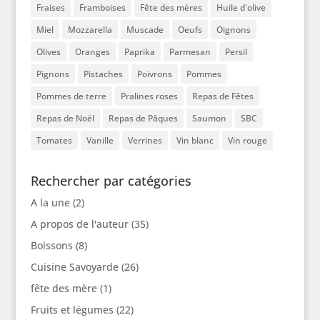
Fraises
Framboises
Fête des mères
Huile d'olive
Miel
Mozzarella
Muscade
Oeufs
Oignons
Olives
Oranges
Paprika
Parmesan
Persil
Pignons
Pistaches
Poivrons
Pommes
Pommes de terre
Pralines roses
Repas de Fêtes
Repas de Noël
Repas de Pâques
Saumon
SBC
Tomates
Vanille
Verrines
Vin blanc
Vin rouge
Rechercher par catégories
A la une
(2)
A propos de l'auteur
(35)
Boissons
(8)
Cuisine Savoyarde
(26)
fête des mère
(1)
Fruits et légumes
(22)