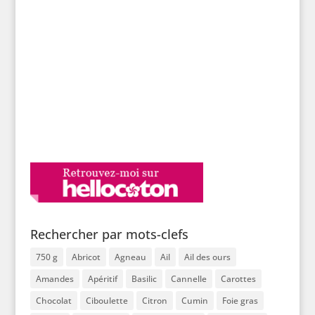
Rechercher par mots-clefs
750 g
Abricot
Agneau
Ail
Ail des ours
Amandes
Apéritif
Basilic
Cannelle
Carottes
Chocolat
Ciboulette
Citron
Cumin
Foie gras