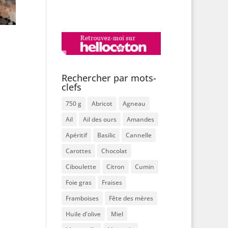
Rechercher par mots-
clefs
750 g
Abricot
Agneau
Ail
Ail des ours
Amandes
Apéritif
Basilic
Cannelle
Carottes
Chocolat
Ciboulette
Citron
Cumin
Foie gras
Fraises
Framboises
Fête des mères
Huile d'olive
Miel