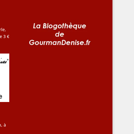
le,
e 3 €
, à