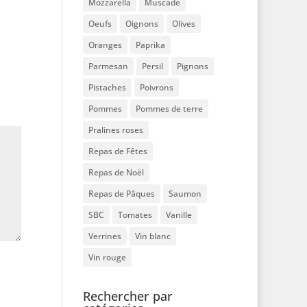
Mozzarella
Muscade
Oeufs
Oignons
Olives
Oranges
Paprika
Parmesan
Persil
Pignons
Pistaches
Poivrons
Pommes
Pommes de terre
Pralines roses
Repas de Fêtes
Repas de Noël
Repas de Pâques
Saumon
SBC
Tomates
Vanille
Verrines
Vin blanc
Vin rouge
Rechercher par