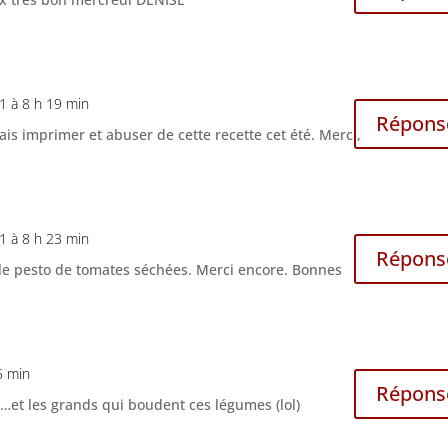
11 à 8 h 19 min
Répons
 vais imprimer et abuser de cette recette cet été. Merci,
11 à 8 h 23 min
Répons
e le pesto de tomates séchées. Merci encore. Bonnes
5 min
Répons
s…et les grands qui boudent ces légumes (lol)