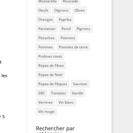
Mozzarella
Muscade
Oeufs
Oignons
Olives
Oranges
Paprika
Parmesan
Persil
Pignons
Pistaches
Poivrons
Pommes
Pommes de terre
Pralines roses
t
Repas de Fêtes
Repas de Noël
 les
Repas de Pâques
Saumon
SBC
Tomates
Vanille
Verrines
Vin blanc
Vin rouge
r 5
Rechercher par