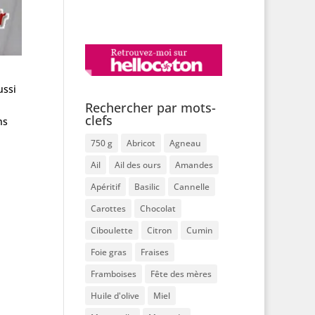
ussi
Rechercher par mots-
clefs
ns
750 g
Abricot
Agneau
Ail
Ail des ours
Amandes
Apéritif
Basilic
Cannelle
Carottes
Chocolat
Ciboulette
Citron
Cumin
Foie gras
Fraises
Framboises
Fête des mères
Huile d'olive
Miel