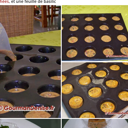
chées
, et une feuille de basilic