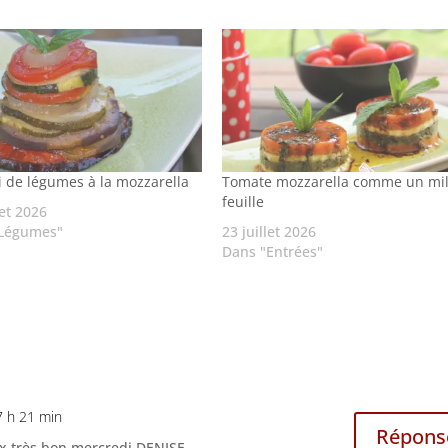
i de légumes à la mozzarella
Tomate mozzarella comme un mil
feuille
let 2026
"Légumes"
23 juillet 2026
Dans "Entrées"
 7 h 21 min
Répons
ux très bon mercredi DENISE