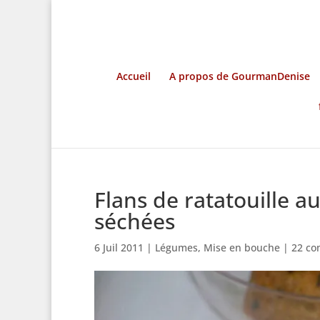
Accueil
A propos de GourmanDenise
Flans de ratatouille a
séchées
6 Juil 2011
|
Légumes
,
Mise en bouche
|
22 co