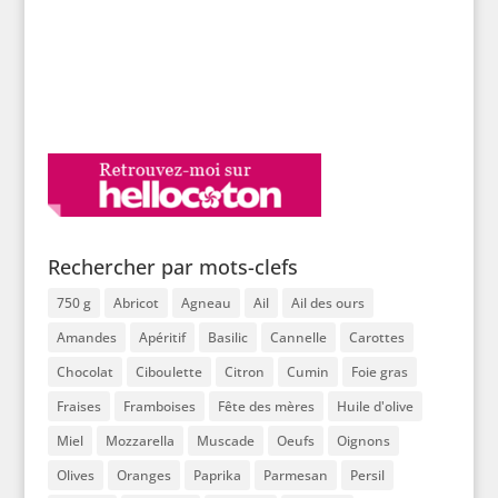
Rechercher par mots-clefs
750 g
Abricot
Agneau
Ail
Ail des ours
Amandes
Apéritif
Basilic
Cannelle
Carottes
Chocolat
Ciboulette
Citron
Cumin
Foie gras
Fraises
Framboises
Fête des mères
Huile d'olive
Miel
Mozzarella
Muscade
Oeufs
Oignons
Olives
Oranges
Paprika
Parmesan
Persil