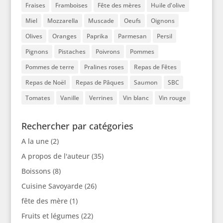
Fraises
Framboises
Fête des mères
Huile d'olive
Miel
Mozzarella
Muscade
Oeufs
Oignons
Olives
Oranges
Paprika
Parmesan
Persil
Pignons
Pistaches
Poivrons
Pommes
Pommes de terre
Pralines roses
Repas de Fêtes
Repas de Noël
Repas de Pâques
Saumon
SBC
Tomates
Vanille
Verrines
Vin blanc
Vin rouge
Rechercher par catégories
A la une
(2)
A propos de l'auteur
(35)
Boissons
(8)
Cuisine Savoyarde
(26)
fête des mère
(1)
Fruits et légumes
(22)