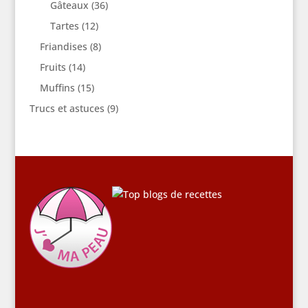
Gâteaux
(36)
Tartes
(12)
Friandises
(8)
Fruits
(14)
Muffins
(15)
Trucs et astuces
(9)