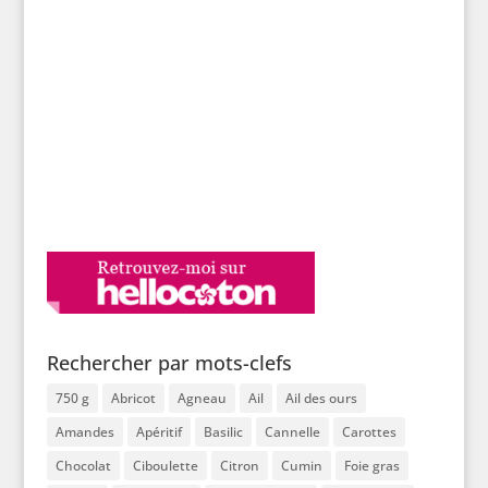
Rechercher par mots-clefs
750 g
Abricot
Agneau
Ail
Ail des ours
Amandes
Apéritif
Basilic
Cannelle
Carottes
Chocolat
Ciboulette
Citron
Cumin
Foie gras