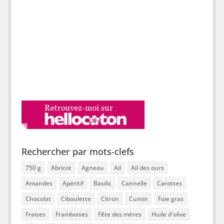
Rechercher par mots-clefs
750 g
Abricot
Agneau
Ail
Ail des ours
Amandes
Apéritif
Basilic
Cannelle
Carottes
Chocolat
Ciboulette
Citron
Cumin
Foie gras
Fraises
Framboises
Fête des mères
Huile d'olive