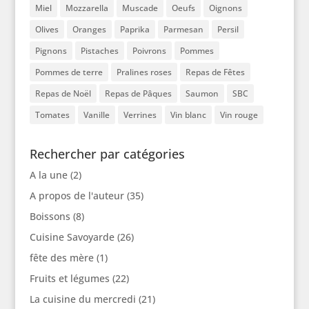
Miel
Mozzarella
Muscade
Oeufs
Oignons
Olives
Oranges
Paprika
Parmesan
Persil
Pignons
Pistaches
Poivrons
Pommes
Pommes de terre
Pralines roses
Repas de Fêtes
Repas de Noël
Repas de Pâques
Saumon
SBC
Tomates
Vanille
Verrines
Vin blanc
Vin rouge
Rechercher par catégories
A la une
(2)
A propos de l'auteur
(35)
Boissons
(8)
Cuisine Savoyarde
(26)
fête des mère
(1)
Fruits et légumes
(22)
La cuisine du mercredi
(21)