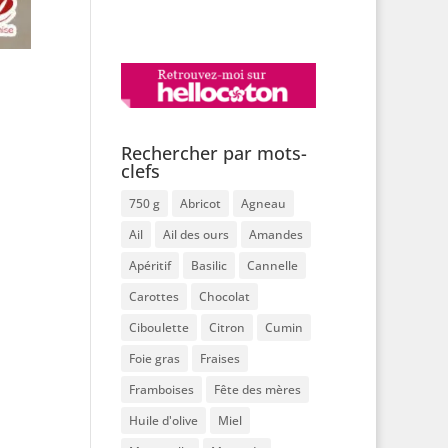
Rechercher par mots-
clefs
750 g
Abricot
Agneau
Ail
Ail des ours
Amandes
Apéritif
Basilic
Cannelle
Carottes
Chocolat
Ciboulette
Citron
Cumin
Foie gras
Fraises
Framboises
Fête des mères
Huile d'olive
Miel