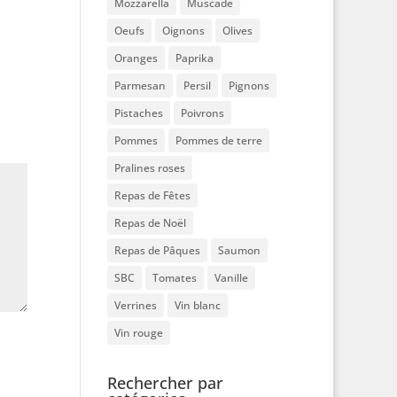
Mozzarella
Muscade
Oeufs
Oignons
Olives
Oranges
Paprika
Parmesan
Persil
Pignons
Pistaches
Poivrons
Pommes
Pommes de terre
Pralines roses
Repas de Fêtes
Repas de Noël
Repas de Pâques
Saumon
SBC
Tomates
Vanille
Verrines
Vin blanc
Vin rouge
Rechercher par