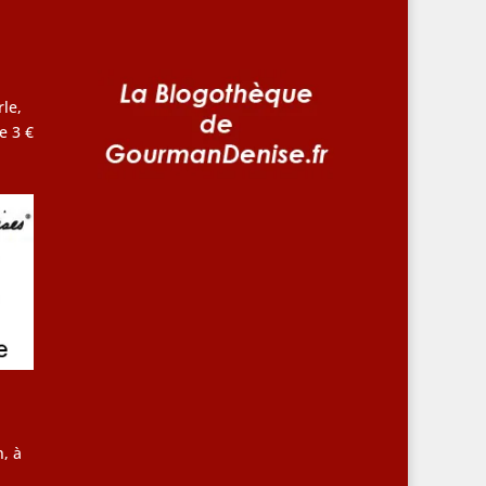
le,
e 3 €
, à