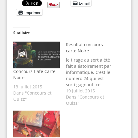
E-mail
Imprimer
Similaire
Résultat concours
carte Noire
le tirage au sort a été
fait aléatoirement par
Concours Café Carte
informatique. C'est le
Noire
numéro 24 qui est
sorti gagnant. ce
13 juillet 2015
numéro correspond
19 juillet 2015
Dans "Concours et
au commentaire de
Dans "Concours et
Quizz"
Nymphée. C'est donc
Quizz"
elle qui recevra le lot
contenant 4 packs de
capsules collection
Espresso (n°10, 11, 12
et 13), 4 bouchées