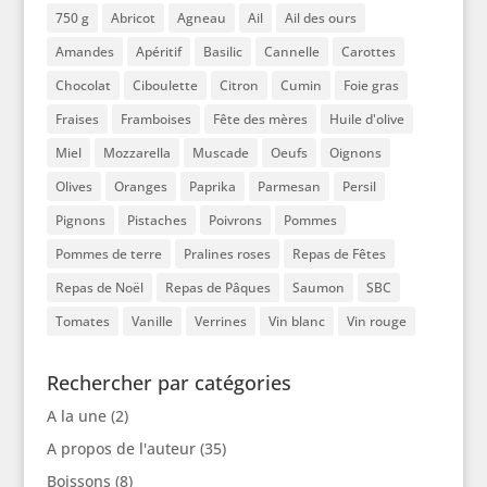
750 g
Abricot
Agneau
Ail
Ail des ours
Amandes
Apéritif
Basilic
Cannelle
Carottes
Chocolat
Ciboulette
Citron
Cumin
Foie gras
Fraises
Framboises
Fête des mères
Huile d'olive
Miel
Mozzarella
Muscade
Oeufs
Oignons
Olives
Oranges
Paprika
Parmesan
Persil
Pignons
Pistaches
Poivrons
Pommes
Pommes de terre
Pralines roses
Repas de Fêtes
Repas de Noël
Repas de Pâques
Saumon
SBC
Tomates
Vanille
Verrines
Vin blanc
Vin rouge
Rechercher par catégories
A la une
(2)
A propos de l'auteur
(35)
Boissons
(8)