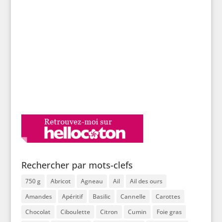
Rechercher par mots-clefs
750 g
Abricot
Agneau
Ail
Ail des ours
Amandes
Apéritif
Basilic
Cannelle
Carottes
Chocolat
Ciboulette
Citron
Cumin
Foie gras