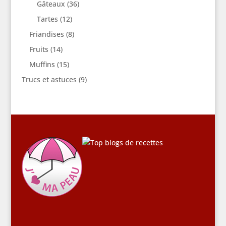
Gâteaux
(36)
Tartes
(12)
Friandises
(8)
Fruits
(14)
Muffins
(15)
Trucs et astuces
(9)