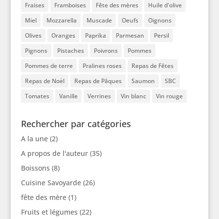
Fraises
Framboises
Fête des mères
Huile d'olive
Miel
Mozzarella
Muscade
Oeufs
Oignons
Olives
Oranges
Paprika
Parmesan
Persil
Pignons
Pistaches
Poivrons
Pommes
Pommes de terre
Pralines roses
Repas de Fêtes
Repas de Noël
Repas de Pâques
Saumon
SBC
Tomates
Vanille
Verrines
Vin blanc
Vin rouge
Rechercher par catégories
A la une
(2)
A propos de l'auteur
(35)
Boissons
(8)
Cuisine Savoyarde
(26)
fête des mère
(1)
Fruits et légumes
(22)