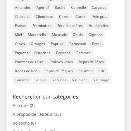
Amandes
Apéritif
Basilic
Cannelle
Carottes
Chocolat
Ciboulette
Citron
Cumin
Foie gras
Fraises
Framboises
Fête des mères
Huile d'olive
Miel
Mozzarella
Muscade
Oeufs
Oignons
Olives
Oranges
Paprika
Parmesan
Persil
Pignons
Pistaches
Poivrons
Pommes
Pommes de terre
Pralines roses
Repas de Fêtes
Repas de Noël
Repas de Pâques
Saumon
SBC
Tomates
Vanille
Verrines
Vin blanc
Vin rouge
Rechercher par catégories
A la une
(2)
A propos de l'auteur
(35)
Boissons
(8)