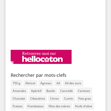
Rechercher par mots-clefs
750 g
Abricot
Agneau
Ail
Ail des ours
Amandes
Apéritif
Basilic
Cannelle
Carottes
Chocolat
Ciboulette
Citron
Cumin
Foie gras
Fraises
Framboises
Fête des mères
Huile d'olive