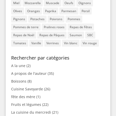
Miel
Mozzarella
Muscade
Oeufs
Oignons
Olives
Oranges
Paprika
Parmesan
Persil
Pignons
Pistaches
Poivrons
Pommes
Pommes de terre
Pralines roses
Repas de Fêtes
Repas de Noël
Repas de Pâques
Saumon
SBC
Tomates
Vanille
Verrines
Vin blanc
Vin rouge
Rechercher par catégories
A la une
(2)
A propos de l'auteur
(35)
Boissons
(8)
Cuisine Savoyarde
(26)
fête des mère
(1)
Fruits et légumes
(22)
La cuisine du mercredi
(21)