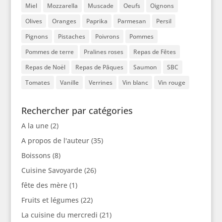
Miel
Mozzarella
Muscade
Oeufs
Oignons
Olives
Oranges
Paprika
Parmesan
Persil
Pignons
Pistaches
Poivrons
Pommes
Pommes de terre
Pralines roses
Repas de Fêtes
Repas de Noël
Repas de Pâques
Saumon
SBC
Tomates
Vanille
Verrines
Vin blanc
Vin rouge
Rechercher par catégories
A la une
(2)
A propos de l'auteur
(35)
Boissons
(8)
Cuisine Savoyarde
(26)
fête des mère
(1)
Fruits et légumes
(22)
La cuisine du mercredi
(21)