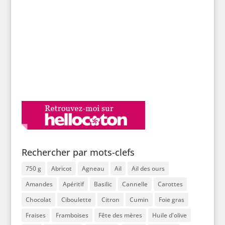
Rechercher par mots-clefs
750 g
Abricot
Agneau
Ail
Ail des ours
Amandes
Apéritif
Basilic
Cannelle
Carottes
Chocolat
Ciboulette
Citron
Cumin
Foie gras
Fraises
Framboises
Fête des mères
Huile d'olive