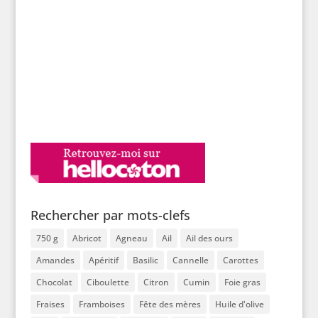
Rechercher par mots-clefs
750 g
Abricot
Agneau
Ail
Ail des ours
Amandes
Apéritif
Basilic
Cannelle
Carottes
Chocolat
Ciboulette
Citron
Cumin
Foie gras
Fraises
Framboises
Fête des mères
Huile d'olive