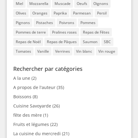
Miel
Mozzarella
Muscade
Oeufs
Oignons
Olives
Oranges
Paprika
Parmesan
Persil
Pignons
Pistaches
Poivrons
Pommes
Pommes de terre
Pralines roses
Repas de Fêtes
Repas de Noël
Repas de Pâques
Saumon
SBC
Tomates
Vanille
Verrines
Vin blanc
Vin rouge
Rechercher par catégories
A la une
(2)
A propos de l'auteur
(35)
Boissons
(8)
Cuisine Savoyarde
(26)
fête des mère
(1)
Fruits et légumes
(22)
La cuisine du mercredi
(21)