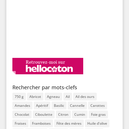
Rechercher par mots-clefs
750 g
Abricot
Agneau
Ail
Ail des ours
Amandes
Apéritif
Basilic
Cannelle
Carottes
Chocolat
Ciboulette
Citron
Cumin
Foie gras
Fraises
Framboises
Fête des mères
Huile d'olive