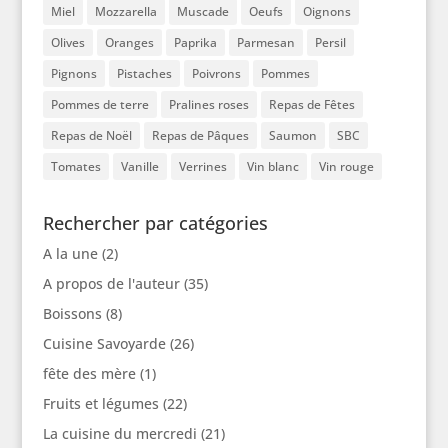
Miel
Mozzarella
Muscade
Oeufs
Oignons
Olives
Oranges
Paprika
Parmesan
Persil
Pignons
Pistaches
Poivrons
Pommes
Pommes de terre
Pralines roses
Repas de Fêtes
Repas de Noël
Repas de Pâques
Saumon
SBC
Tomates
Vanille
Verrines
Vin blanc
Vin rouge
Rechercher par catégories
A la une
(2)
A propos de l'auteur
(35)
Boissons
(8)
Cuisine Savoyarde
(26)
fête des mère
(1)
Fruits et légumes
(22)
La cuisine du mercredi
(21)