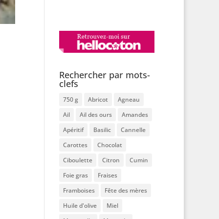
Rechercher par mots-
clefs
750 g
Abricot
Agneau
Ail
Ail des ours
Amandes
Apéritif
Basilic
Cannelle
Carottes
Chocolat
Ciboulette
Citron
Cumin
Foie gras
Fraises
Framboises
Fête des mères
Huile d'olive
Miel