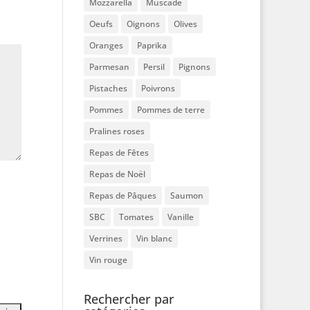
Mozzarella
Muscade
Oeufs
Oignons
Olives
Oranges
Paprika
Parmesan
Persil
Pignons
Pistaches
Poivrons
Pommes
Pommes de terre
Pralines roses
Repas de Fêtes
Repas de Noël
Repas de Pâques
Saumon
SBC
Tomates
Vanille
Verrines
Vin blanc
Vin rouge
Rechercher par