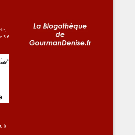
le,
e 3 €
, à