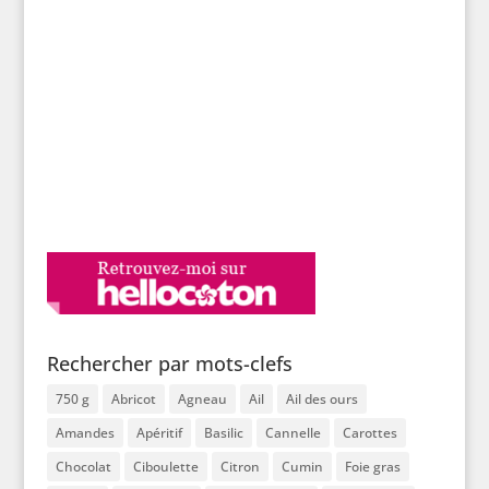
Rechercher par mots-clefs
750 g
Abricot
Agneau
Ail
Ail des ours
Amandes
Apéritif
Basilic
Cannelle
Carottes
Chocolat
Ciboulette
Citron
Cumin
Foie gras