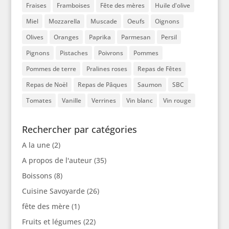
Fraises
Framboises
Fête des mères
Huile d'olive
Miel
Mozzarella
Muscade
Oeufs
Oignons
Olives
Oranges
Paprika
Parmesan
Persil
Pignons
Pistaches
Poivrons
Pommes
Pommes de terre
Pralines roses
Repas de Fêtes
Repas de Noël
Repas de Pâques
Saumon
SBC
Tomates
Vanille
Verrines
Vin blanc
Vin rouge
Rechercher par catégories
A la une
(2)
A propos de l'auteur
(35)
Boissons
(8)
Cuisine Savoyarde
(26)
fête des mère
(1)
Fruits et légumes
(22)