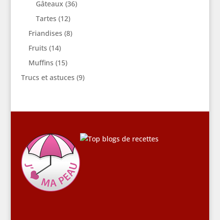
Gâteaux
(36)
Tartes
(12)
Friandises
(8)
Fruits
(14)
Muffins
(15)
Trucs et astuces
(9)