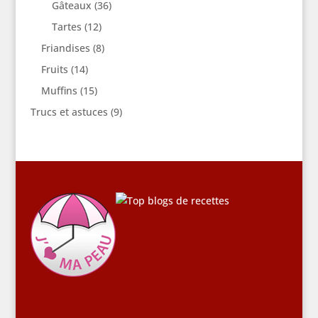
Gâteaux
(36)
Tartes
(12)
Friandises
(8)
Fruits
(14)
Muffins
(15)
Trucs et astuces
(9)