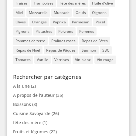
Fraises
Framboises
Fête des mères
Huile d'olive
Miel
Mozzarella
Muscade
Oeufs
Oignons
Olives
Oranges
Paprika
Parmesan
Persil
Pignons
Pistaches
Poivrons
Pommes
Pommes de terre
Pralines roses
Repas de Fêtes
Repas de Noël
Repas de Pâques
Saumon
SBC
Tomates
Vanille
Verrines
Vin blanc
Vin rouge
Rechercher par catégories
A la une
(2)
A propos de l'auteur
(35)
Boissons
(8)
Cuisine Savoyarde
(26)
fête des mère
(1)
Fruits et légumes
(22)