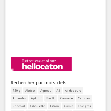
Rechercher par mots-clefs
750 g
Abricot
Agneau
Ail
Ail des ours
Amandes
Apéritif
Basilic
Cannelle
Carottes
Chocolat
Ciboulette
Citron
Cumin
Foie gras