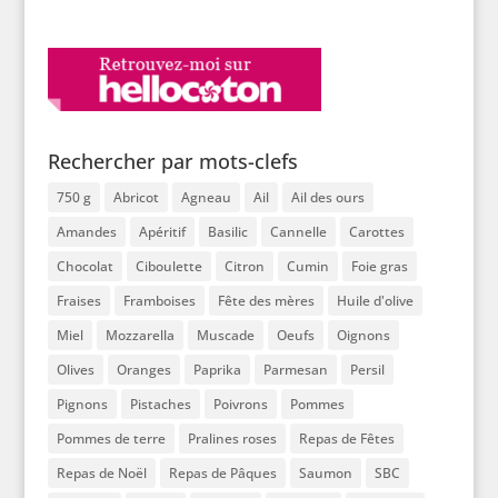
Rechercher par mots-clefs
750 g
Abricot
Agneau
Ail
Ail des ours
Amandes
Apéritif
Basilic
Cannelle
Carottes
Chocolat
Ciboulette
Citron
Cumin
Foie gras
Fraises
Framboises
Fête des mères
Huile d'olive
Miel
Mozzarella
Muscade
Oeufs
Oignons
Olives
Oranges
Paprika
Parmesan
Persil
Pignons
Pistaches
Poivrons
Pommes
Pommes de terre
Pralines roses
Repas de Fêtes
Repas de Noël
Repas de Pâques
Saumon
SBC