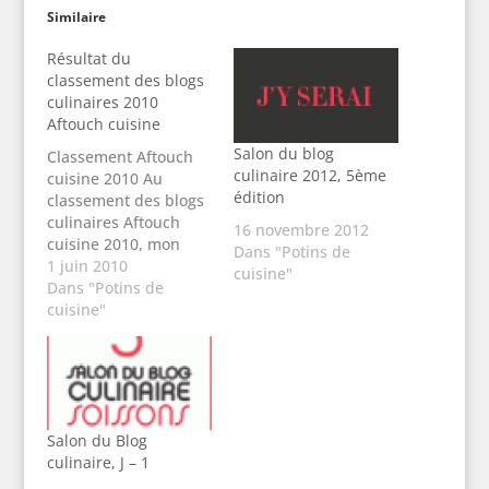
Similaire
Résultat du
classement des blogs
culinaires 2010
Aftouch cuisine
Salon du blog
Classement Aftouch
culinaire 2012, 5ème
cuisine 2010 Au
édition
classement des blogs
culinaires Aftouch
16 novembre 2012
cuisine 2010, mon
Dans "Potins de
blog se trouve à la
1 juin 2010
cuisine"
31ème place sur 773
Dans "Potins de
blogs inscrits, avec un
cuisine"
total de 463 votes. Un
grand merci à tous
ceux qui ont eut la
patience d’aller voter
régulièrement. C’est
Salon du Blog
grâce à votre fidélité
culinaire, J – 1
que mon…