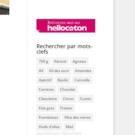
Rechercher par mots-
clefs
750 g
Abricot
Agneau
Ail
Ail des ours
Amandes
Apéritif
Basilic
Cannelle
Carottes
Chocolat
Ciboulette
Citron
Cumin
Foie gras
Fraises
Framboises
Fête des mères
Huile d'olive
Miel