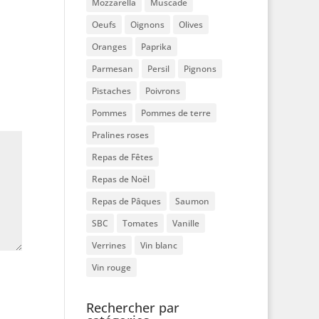
Mozzarella
Muscade
Oeufs
Oignons
Olives
Oranges
Paprika
Parmesan
Persil
Pignons
Pistaches
Poivrons
Pommes
Pommes de terre
Pralines roses
Repas de Fêtes
Repas de Noël
Repas de Pâques
Saumon
SBC
Tomates
Vanille
Verrines
Vin blanc
Vin rouge
Rechercher par