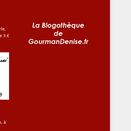
le,
e 3 €
, à