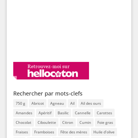
Rechercher par mots-clefs
750 g
Abricot
Agneau
Ail
Ail des ours
Amandes
Apéritif
Basilic
Cannelle
Carottes
Chocolat
Ciboulette
Citron
Cumin
Foie gras
Fraises
Framboises
Fête des mères
Huile d'olive