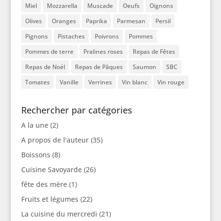
Miel
Mozzarella
Muscade
Oeufs
Oignons
Olives
Oranges
Paprika
Parmesan
Persil
Pignons
Pistaches
Poivrons
Pommes
Pommes de terre
Pralines roses
Repas de Fêtes
Repas de Noël
Repas de Pâques
Saumon
SBC
Tomates
Vanille
Verrines
Vin blanc
Vin rouge
Rechercher par catégories
A la une
(2)
A propos de l'auteur
(35)
Boissons
(8)
Cuisine Savoyarde
(26)
fête des mère
(1)
Fruits et légumes
(22)
La cuisine du mercredi
(21)