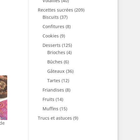
Volailles
(40)
Recettes sucrées
(209)
Biscuits
(37)
Confitures
(8)
Cookies
(9)
Desserts
(125)
Brioches
(4)
Bûches
(6)
Gâteaux
(36)
Tartes
(12)
Friandises
(8)
Fruits
(14)
Muffins
(15)
Trucs et astuces
(9)
 de