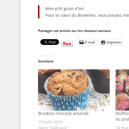
Mon p’tit grain d’sel
Pour le cœur du Brownies, vous pouvez mettr
Partager cet article sur les réseaux sociaux
E-mail
Imprimer
Similaire
Brookies chocolat amande
Muffins
ou pra
19 avril 2019
Dans "Gâteaux"
14 mai