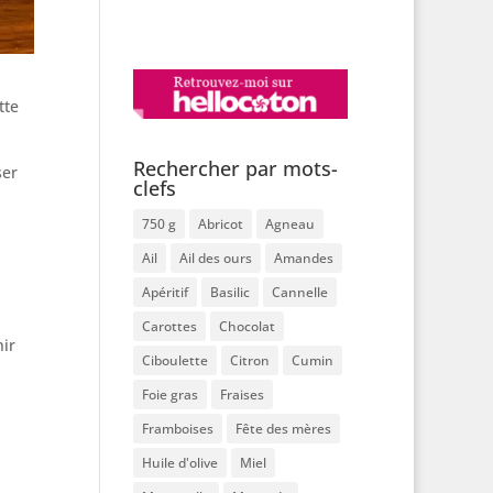
tte
Rechercher par mots-
ser
clefs
750 g
Abricot
Agneau
Ail
Ail des ours
Amandes
Apéritif
Basilic
Cannelle
Carottes
Chocolat
nir
Ciboulette
Citron
Cumin
Foie gras
Fraises
Framboises
Fête des mères
Huile d'olive
Miel