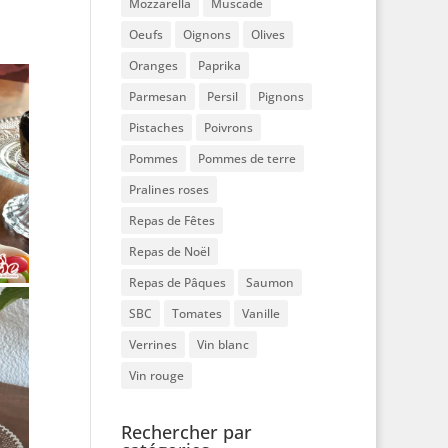
Mozzarella
Muscade
Oeufs
Oignons
Olives
Oranges
Paprika
Parmesan
Persil
Pignons
Pistaches
Poivrons
Pommes
Pommes de terre
Pralines roses
Repas de Fêtes
Repas de Noël
Repas de Pâques
Saumon
SBC
Tomates
Vanille
Verrines
Vin blanc
Vin rouge
Rechercher par