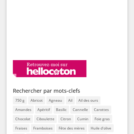
Rechercher par mots-clefs
750 g
Abricot
Agneau
Ail
Ail des ours
Amandes
Apéritif
Basilic
Cannelle
Carottes
Chocolat
Ciboulette
Citron
Cumin
Foie gras
Fraises
Framboises
Fête des mères
Huile d'olive