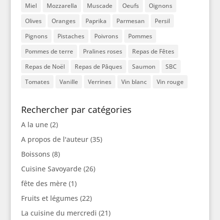
Miel
Mozzarella
Muscade
Oeufs
Oignons
Olives
Oranges
Paprika
Parmesan
Persil
Pignons
Pistaches
Poivrons
Pommes
Pommes de terre
Pralines roses
Repas de Fêtes
Repas de Noël
Repas de Pâques
Saumon
SBC
Tomates
Vanille
Verrines
Vin blanc
Vin rouge
Rechercher par catégories
A la une
(2)
A propos de l'auteur
(35)
Boissons
(8)
Cuisine Savoyarde
(26)
fête des mère
(1)
Fruits et légumes
(22)
La cuisine du mercredi
(21)