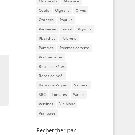
Mozzarella
Muscade
Oeufs
Oignons
Olives
Oranges
Paprika
Parmesan
Persil
Pignons
Pistaches
Poivrons
Pommes
Pommes de terre
Pralines roses
Repas de Fêtes
Repas de Noël
Repas de Pâques
Saumon
SBC
Tomates
Vanille
Verrines
Vin blanc
Vin rouge
Rechercher par