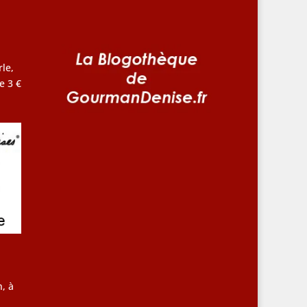
le,
e 3 €
, à