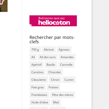
Rechercher par mots-
clefs
750 g
Abricot
Agneau
Ail
Ail des ours
Amandes
Apéritif
Basilic
Cannelle
Carottes
Chocolat
Ciboulette
Citron
Cumin
Foie gras
Fraises
Framboises
Fête des mères
Huile d'olive
Miel