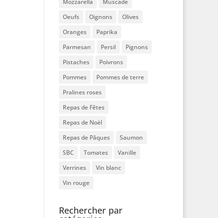
Mozzarella
Muscade
Oeufs
Oignons
Olives
Oranges
Paprika
Parmesan
Persil
Pignons
Pistaches
Poivrons
Pommes
Pommes de terre
Pralines roses
Repas de Fêtes
Repas de Noël
Repas de Pâques
Saumon
SBC
Tomates
Vanille
Verrines
Vin blanc
Vin rouge
Rechercher par