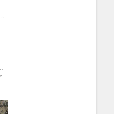
res
 de
re