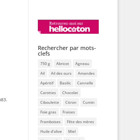
Rechercher par mots-
clefs
750 g
Abricot
Agneau
Ail
Ail des ours
Amandes
Apéritif
Basilic
Cannelle
Carottes
Chocolat
o83.
Ciboulette
Citron
Cumin
Foie gras
Fraises
Framboises
Fête des mères
Huile d'olive
Miel