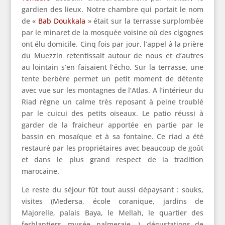
gardien des lieux. Notre chambre qui portait le nom
de «
Bab Doukkala
» était sur la terrasse surplombée
par le minaret de la mosquée voisine où des cigognes
ont élu domicile. Cinq fois par jour, l’appel à la prière
du Muezzin retentissait autour de nous et d’autres
au lointain s’en faisaient l’écho. Sur la terrasse, une
tente berbère permet un petit moment de détente
avec vue sur les montagnes de l’Atlas. A l’intérieur du
Riad règne un calme très reposant à peine troublé
par le cuicui des petits oiseaux. Le patio réussi à
garder de la fraicheur apportée en partie par le
bassin en mosaïque et à sa fontaine. Ce riad a été
restauré par les propriétaires avec beaucoup de goût
et dans le plus grand respect de la tradition
marocaine.
Le reste du séjour fût tout aussi dépaysant : souks,
visites (Medersa, école coranique, jardins de
Majorelle, palais Baya, le Mellah, le quartier des
ferblantiers, musée, palmeraie,…), dégustations de