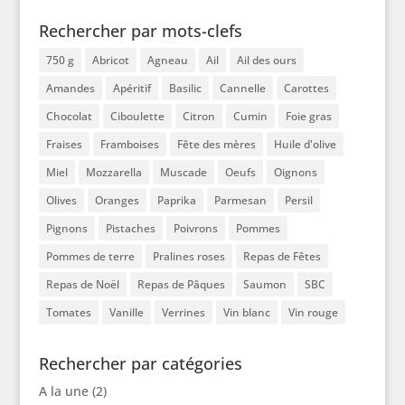
Rechercher par mots-clefs
750 g
Abricot
Agneau
Ail
Ail des ours
Amandes
Apéritif
Basilic
Cannelle
Carottes
Chocolat
Ciboulette
Citron
Cumin
Foie gras
Fraises
Framboises
Fête des mères
Huile d'olive
Miel
Mozzarella
Muscade
Oeufs
Oignons
Olives
Oranges
Paprika
Parmesan
Persil
Pignons
Pistaches
Poivrons
Pommes
Pommes de terre
Pralines roses
Repas de Fêtes
Repas de Noël
Repas de Pâques
Saumon
SBC
Tomates
Vanille
Verrines
Vin blanc
Vin rouge
Rechercher par catégories
A la une
(2)