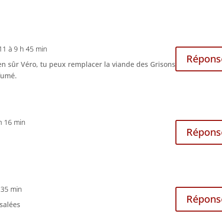
11 à 9 h 45 min
Répons
en sûr Véro, tu peux remplacer la viande des Grisons
fumé.
h 16 min
Répons
 35 min
Répons
 salées