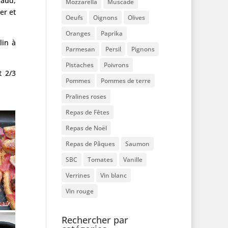
haud,
Mozzarella
Muscade
er et
Oeufs
Oignons
Olives
Oranges
Paprika
lin à
Parmesan
Persil
Pignons
Pistaches
Poivrons
t 2/3
Pommes
Pommes de terre
Pralines roses
Repas de Fêtes
Repas de Noël
Repas de Pâques
Saumon
SBC
Tomates
Vanille
Verrines
Vin blanc
Vin rouge
Rechercher par