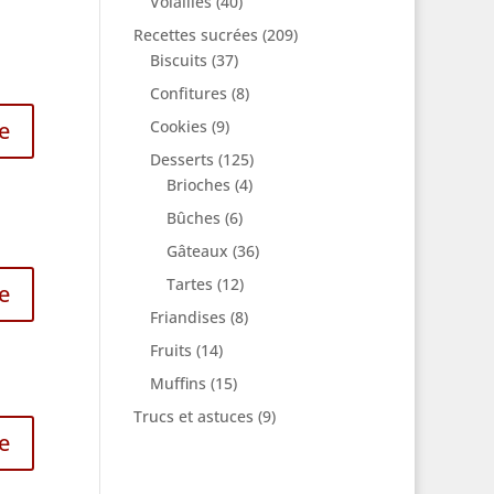
Volailles
(40)
Recettes sucrées
(209)
Biscuits
(37)
Confitures
(8)
e
Cookies
(9)
Desserts
(125)
Brioches
(4)
Bûches
(6)
Gâteaux
(36)
Tartes
(12)
e
Friandises
(8)
Fruits
(14)
Muffins
(15)
Trucs et astuces
(9)
e