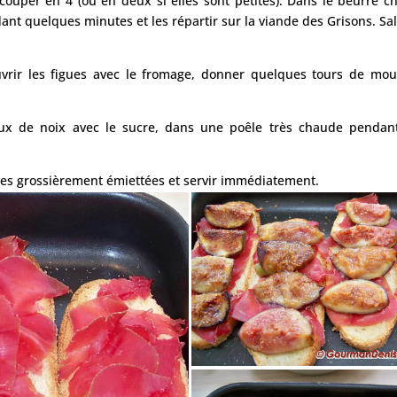
 couper en 4 (ou en deux si elles sont petites). Dans le beurre c
ant quelques minutes et les répartir sur la viande des Grisons. Sal
vrir les figues avec le fromage, donner quelques tours de mou
eaux de noix avec le sucre, dans une poêle très chaude pendan
iées grossièrement émiettées et servir immédiatement.