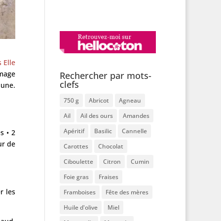
 Elle
omage
Rechercher par mots-
clefs
aune.
750 g
Abricot
Agneau
Ail
Ail des ours
Amandes
Apéritif
Basilic
Cannelle
s • 2
ur de
Carottes
Chocolat
Ciboulette
Citron
Cumin
Foie gras
Fraises
r les
Framboises
Fête des mères
Huile d'olive
Miel