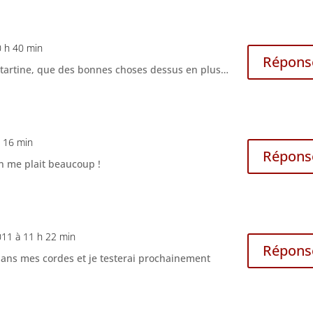
0 h 40 min
Répons
 tartine, que des bonnes choses dessus en plus…
h 16 min
Répons
on me plait beaucoup !
011 à 11 h 22 min
Répons
dans mes cordes et je testerai prochainement